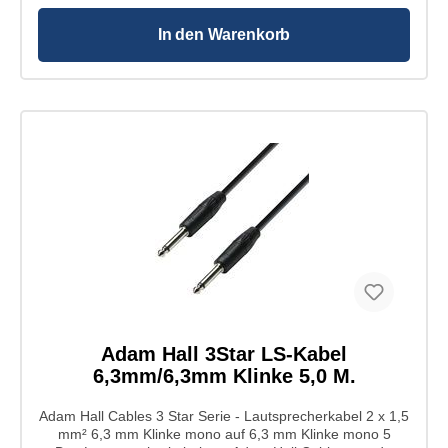
2,5 mm² Innenleiter Material: Kupfer Innenleiter
Aufbau: 80 x 0,20 mm Anzahl Innenleiter: 4
In den Warenkorb
Leitungswiderstand: < 7 Ohm Kapazität: 170 pF/m
Mantel Material: PVC hohe Zuverlässigkeit durch
präzise Fertigung praktischer Schnappverschluss
Zugentlastung für Kabeldurchmesser von 5 bis 12 mm
Typ: Standard Lautsprecherverbindern Pole: 4
Ausführung: weiblich Kabeldurchmesser: 5 - 12 mm
Kontakte: versilbert Anschluss: Schraubklemmen bzw.
Lötkontakte Farbe: schwarz Gehäuse: Polyamid
Zugentlastung: Polyacetal Länge: 70,8 mm
Durchmesser: 26,1 mm
Adam Hall 3Star LS-Kabel
6,3mm/6,3mm Klinke 5,0 M.
Adam Hall Cables 3 Star Serie - Lautsprecherkabel 2 x 1,5
mm² 6,3 mm Klinke mono auf 6,3 mm Klinke mono 5