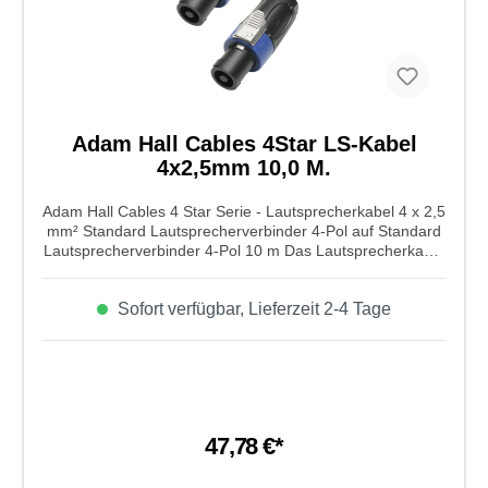
Adam Hall Cables 4Star LS-Kabel
4x2,5mm 10,0 M.
Adam Hall Cables 4 Star Serie - Lautsprecherkabel 4 x 2,5
mm² Standard Lautsprecherverbinder 4-Pol auf Standard
Lautsprecherverbinder 4-Pol 10 m Das Lautsprecherkabel
von Adam Hall Cables aus der 4 Star Serie ist ein
Leiterquerschnitt von 2 x 4,0 mm² Standard und einer
Sofort verfügbar, Lieferzeit 2-4 Tage
Lautsprecherverbinder 4-Pol auf Standard
Lautsprecherverbinder 4-Pol mit einer Kabellänge von
10m. Dieses Kabel ist spetziell für Lautsprecher mit
speziellen technischen Anforderungen. Sauerstoffarme
Cu-Litzen sorgen für eine bessere
Übertragungsqualitä.Eigenschaften von Adam Hall Cables
4 Star Serie - Lautsprecherkabel 4 x 2,5 mm² Standard
47,78 €*
Lautsprecherverbinder 4-Pol auf Standard
Lautsprecherverbinder 4-Pol 10 m: Farbe: schwarz
Gesamtdurchmesser: 11 mm Innenleiter Querschnitt: