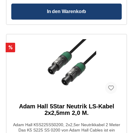
Anschluss 2: Female ⦁ Polanzahl Anschluss 2: 4 ⦁ Kontakte
Anschluss 2: versilbert ⦁ Hersteller Anschluss 2: Neutrik ⦁
Modellnummer Anschluss 2: NL4FXX-W-L ⦁ Gewicht: 1,3
In den Warenkorb
kg
%
Adam Hall 5Star Neutrik LS-Kabel
2x2,5mm 2,0 M.
Adam Hall K5S225SS0200, 2x2,5er Neutrikkabel 2 Meter
Das K5 S225 SS 0200 von Adam Hall Cables ist ein