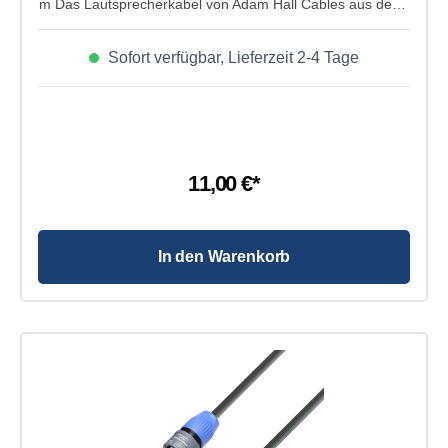
m Das Lautsprecherkabel von Adam Hall Cables aus der 3
Star Serie hat einen 2x 1,5 mm² Kabelquweschnitt und
einen Klinkenstecker von 6,3 mm mono auf 6,3mm mono.
Sofort verfügbar, Lieferzeit 2-4 Tage
Super geeignet für Lautsprecher mit geringer Leistung.
Seine kabellänge beträgt 5m.
11,00 €*
In den Warenkorb