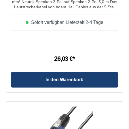
mm² Neutrik Speakon 2-Pol auf Speakon 2-Pol 5,0 m Das
Lautstrecherkabel von Adam Hall Cables aus der 5 Star
Serie ist ein 2 x 1,5 mm² Neutrik Speakon 2-Pol auf
Speakon 2-Pol mit einem Leiterquerschnitt 2 x 1,5 mm²
Sofort verfügbar, Lieferzeit 2-4 Tage
und einer Kabellänge von 5m. Es ist aus einem sehr
flexiblem, robustem und hochwertigem Kabelmaterial mit
NEUTRIK © NL 2 FX Speakonsteckern. Das Kabel ist sehr
gut geeignet als Patchkabel oder
Anschlusskabel.Eigenschaften von Adam Hall Cables 5
Star Serie - Lautsprecherkabel 2 x 1,5 mm² Neutrik
Speakon 2-Pol auf Speakon 2-Pol 5,0 m: Typ:
26,03 €*
Lautsprecherkabel Farbe: dunkelgrau
Gesamtdurchmesser: 6,8 mm +/-0,2 mm
Leiterquerschnitt: 2 x 1,5 mm² AWG (American Wire
Gauge): 16 Leitermaterial: - Leiteraufbau: 84 x 0,15
mm Material Abschirmung: - Ausführung Abschirmung:
In den Warenkorb
- Leiterwiderstand: <13 Ohm/km Kapazität: < 150 pF/m
Mantelmaterial: PVC Modell Name: NL2FX
Hersteller: Neutrik Produktart: Speakon Stecker Typ:
gerade Polanzahl: 2 Geschlecht: weiblich
Kabeldurchmesser: 6 -10 mm Farbmarkierung:-
Kontakte: versilbert Anschlussart: Lötkontakt /
Schraubkontakt Farbe: grau / blau Gehäuse: Polyamid
Spannhülse: Polyamid Dimensions (L x Ø ): 68,8 x
23,7 mm Modell Name: NL2FX Hersteller: Neutrik