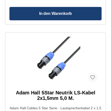
Lautsprecherverbinder 4-Pol 5 m: Farbe: schwarz
Gesamtdurchmesser: 7 mm Innenleiter Querschnitt:
1,5 mm² Innenleiter Material: Kupfer Innenleiter
Aufbau: 48 x 0,20 mm Anzahl Innenleiter: 2
In den Warenkorb
Leitungswiderstand: <13 Ohm Kapazität: 150 pF/m
Mantel Material: PVC hohe Zuverlässigkeit durch
präzise Fertigung praktischer Schnappverschluss
Zugentlastung für Kabeldurchmesser von 5 bis 12 mm
Typ: Standard Lautsprecherverbinder Pole: 4
Ausführung: weiblich Kabeldurchmesser: 5 - 12 mm
Kontakte: versilbert Anschluss: Schraubklemmen bzw.
Lötkontakte Farbe: schwarz Gehäuse: Polyamid
Zugentlastung: Polyacetal Länge: 70,8 mm
Durchmesser: 26,1 mm
Adam Hall 5Star Neutrik LS-Kabel
2x1,5mm 5,0 M.
Adam Hall Cables 5 Star Serie - Lautsprecherkabel 2 x 1,5