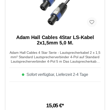
Adam Hall Cables 4Star LS-Kabel
2x1,5mm 5,0 M.
Adam Hall Cables 4 Star Serie - Lautsprecherkabel 2 x 1,5
mm² Standard Lautsprecherverbinder 4-Pol auf Standard
Lautsprecherverbinder 4-Pol 5 m Das Lautsprecherkabel
von Adam Hall Cables aus der 4 Star Serie ist ein
Leiterquerschnitt von 2 x 1,5 mm² Standard und einer
Sofort verfügbar, Lieferzeit 2-4 Tage
Lautsprecherverbinder 4-Pol auf Standard
Lautsprecherverbinder 4-Pol mit einer Kabellänge von 5m.
Dieses Kabel ist spetziell für Lautsprecher mit speziellen
technischen Anforderungen. Sauerstoffarme Cu-Litzen
sorgen für eine bessere
Übertragungsqualitä.Eigenschaften von Adam Hall Cables
4 Star Serie - Lautsprecherkabel 2 x 1,5 mm² Standard
15,05 €*
Lautsprecherverbinder 4-Pol auf Standard