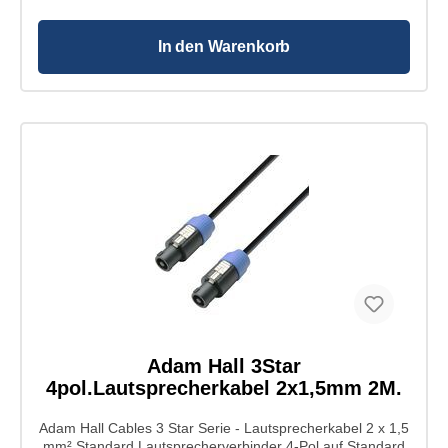
Leiterquerschnitt: 2 x 1,5 mm² AWG (American Wire
Gauge): 16 Leitermaterial: - Leiteraufbau: 84 x 0,15
mm Material Abschirmung: - Ausführung Abschirmung:
In den Warenkorb
- Leiterwiderstand: <13 Ohm/km Kapazität: < 150 pF/m
Mantelmaterial: PVC Modell Name: NL2FX
Hersteller: Neutrik Produktart: Speakon Stecker Typ:
gerade Polanzahl: 2 Geschlecht: weiblich
Kabeldurchmesser: 6 -10 mm Farbmarkierung:-
Kontakte: versilbert Anschlussart: Lötkontakt /
Schraubkontakt Farbe: grau / blau Gehäuse: Polyamid
Spannhülse: Polyamid Dimensions (L x Ø ): 68,8 x
23,7 mm Modell Name: NL2FX Hersteller: Neutrik
Produktart: Speakon Stecker Typ: gerade Polanzahl:
2 Geschlecht: weiblich Kabeldurchmesser: 6 -10 mm
Farbmarkierung:- Kontakte: versilbert Anschlussart:
Lötkontakt / Schraubkontakt Farbe: grau / blau
Gehäuse: Polyamid Spannhülse: Polyamid
Dimensions (L x Ø ): 68,8 x 23,7 mm
Adam Hall 3Star
4pol.Lautsprecherkabel 2x1,5mm 2M.
Adam Hall Cables 3 Star Serie - Lautsprecherkabel 2 x 1,5
mm² Standard Lautsprecherverbinder 4-Pol auf Standard