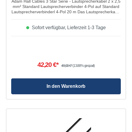
Adam Hall Cables 3 Star Serie - Lautsprecherkabel 2 x 2,5
mm² Standard Lautsprecherverbinder 4-Pol auf Standard
Lautsprecherverbinderl 4-Pol 20 m Das Lautsprecherkabel
von Adam Hall Cables aus der 3 Star Serie hat einen 2x
2,5 mm² Leiterquweschnitt und einenm Standard
Sofort verfügbar, Lieferzeit 1-3 Tage
Lautsprecherverbinder von 4-Pol auf Standard
Lautsprecherverbinder 4-Po. Super geeignet für
Lautsprecher mit einer hohen Leistung oder
Bühnenmonitoren. Das Lautsprecherkabel hat eine Länge
von 20m.
42,20 €*
49,00 €*
(13.88% gespart)
In den Warenkorb