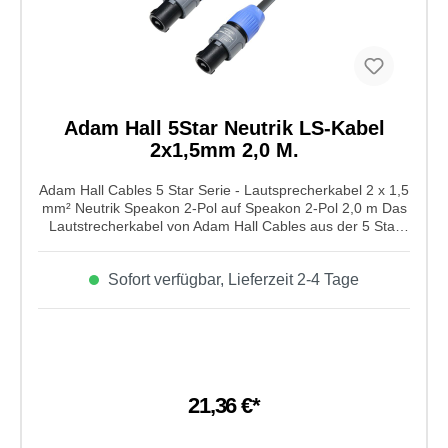
Adam Hall 5Star Neutrik LS-Kabel
2x1,5mm 2,0 M.
Adam Hall Cables 5 Star Serie - Lautsprecherkabel 2 x 1,5
mm² Neutrik Speakon 2-Pol auf Speakon 2-Pol 2,0 m Das
Lautstrecherkabel von Adam Hall Cables aus der 5 Star
Serie ist ein 2 x 1,5 mm² Neutrik Speakon 2-Pol auf
Speakon 2-Pol mit einem Leiterquerschnitt 2 x 1,5 mm²
Sofort verfügbar, Lieferzeit 2-4 Tage
und einer Kabellänge von 2m. Es ist aus einem sehr
flexiblem, robustem und hochwertigem Kabelmaterial mit
NEUTRIK © NL 2 FX Speakonsteckern. Das Kabel ist sehr
gut geeignet als Patchkabel oder
Anschlusskabel.Eigenschaften von Adam Hall Cables 5
Star Serie - Lautsprecherkabel 2 x 1,5 mm² Neutrik
Speakon 2-Pol auf Speakon 2-Pol 2,0 m: Typ:
21,36 €*
Lautsprecherkabel Farbe: dunkelgrau
Gesamtdurchmesser: 6,8 mm +/-0,2 mm
Leiterquerschnitt: 2 x 1,5 mm² AWG (American Wire