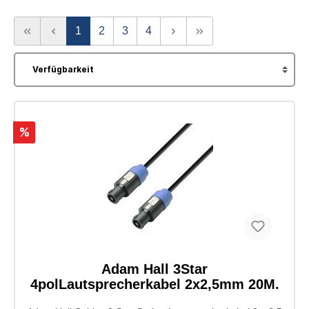
1
2
3
4
%
Adam Hall 3Star
4polLautsprecherkabel 2x2,5mm 20M.