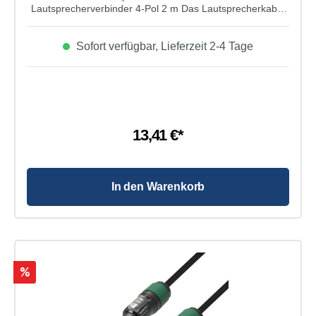
Lautsprecherverbinder 4-Pol 2 m Das Lautsprecherkabel
von Adam Hall Cables aus der 3 Star Serie hat einen 2x
1,5 mm² Kabelquweschnitt und einem Standard
Sofort verfügbar, Lieferzeit 2-4 Tage
Lautsprecherverbinder von 4-Pol auf Standard
Lautsprecherverbinder 4-Po. Super geeignet für
Lautsprechersysteme mit geringerer Leistung. Seine
Kabellänge beträgt 5m.
13,41 €*
In den Warenkorb
%