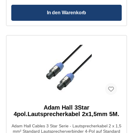
Gesamtdurchmesser: 7 mm Innenleiter Querschnitt:
1,5 mm² Innenleiter Material: Kupfer Innenleiter
Aufbau: 48 x 0,20 mm Anzahl Innenleiter: 2
In den Warenkorb
Leitungswiderstand: < 13 Ohm Kapazität: 150 pF/m
Mantel Material: PVC hohe Zuverlässigkeit durch
präzise Fertigung praktischer Schnappverschluss
Zugentlastung für Kabeldurchmesser von 5 bis 12 mm
Typ: Standard Lautsprecherverbinder Pole: 4
Ausführung: weiblich Kabeldurchmesser: 5 - 12 mm
Kontakte: versilbert Anschluss: Schraubklemmen bzw.
Lötkontakte Farbe: schwarz Gehäuse: Polyamid
Zugentlastung: Polyacetal Länge: 70,8 mm
Durchmesser: 26,1 mm
Adam Hall 3Star
4pol.Lautsprecherkabel 2x1,5mm 5M.
Adam Hall Cables 3 Star Serie - Lautsprecherkabel 2 x 1,5
mm² Standard Lautsprecherverbinder 4-Pol auf Standard