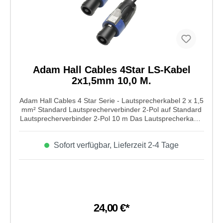
Adam Hall Cables 4Star LS-Kabel
2x1,5mm 10,0 M.
Adam Hall Cables 4 Star Serie - Lautsprecherkabel 2 x 1,5
mm² Standard Lautsprecherverbinder 2-Pol auf Standard
Lautsprecherverbinder 2-Pol 10 m Das Lautsprecherkabel
von Adam Hall Cables aus der 4 Star Serie ist ein
Leiterquerschnitt von 2 x 1,5 mm² Standard und einer
Sofort verfügbar, Lieferzeit 2-4 Tage
Lautsprecherverbinder 4-Pol auf Standard
Lautsprecherverbinder 4-Pol mit einer Kabellänge von 1m.
Dieses Kabel ist spetziell für Lautsprecher mit speziellen
technischen Anforderungen. Sauerstoffarme Cu-Litzen
sorgen für eine bessere
Übertragungsqualitä.Eigenschaften von Adam Hall Cables
4 Star Serie - Lautsprecherkabel 2 x 1,5 mm² Standard
24,00 €*
Lautsprecherverbinder 2-Pol auf Standard
Lautsprecherverbinder 2-Pol 10 m: Farbe: schwarz