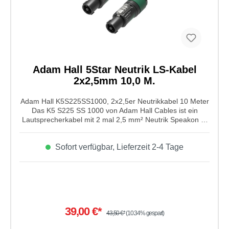
Adam Hall 5Star Neutrik LS-Kabel
2x2,5mm 10,0 M.
Adam Hall K5S225SS1000, 2x2,5er Neutrikkabel 10 Meter
Das K5 S225 SS 1000 von Adam Hall Cables ist ein
Lautsprecherkabel mit 2 mal 2,5 mm² Neutrik Speakon 4-
Pol auf Speakon 4-Pol 15mm. Es bietet den Optimalen
Kontakt und ist durch den vergrößerten Kabelquerschnitt
Sofort verfügbar, Lieferzeit 2-4 Tage
problemlos auch bei größeren Leistungen einzusetzen.
Eigenschaften von Adam Hall K5S225SS1000, 2x2,5er
Neutrikkabel 10 Meter:⦁ Produktart: Kabel Konfektioniert ⦁
Typ: Lautsprecherkabel ⦁ Kabellänge: 10 Meter⦁ Farbe:
dunkelgrau ⦁ Kabeldurchmesser: 9,5 mm ⦁ Anschluss 1:
Speakon ⦁ Geschlecht Anschluss 1: Female ⦁ Polanzahl
Anschluss 1: 4 ⦁ Kontakte Anschluss 1: versilbert ⦁
39,00 €*
Hersteller Anschluss 1: Neutrik ⦁ Modellnummer Anschluss
43,50 €*
(10.34% gespart)
1: NL4FXX-W-L ⦁ Anschluss 2: Speakon ⦁ Geschlecht