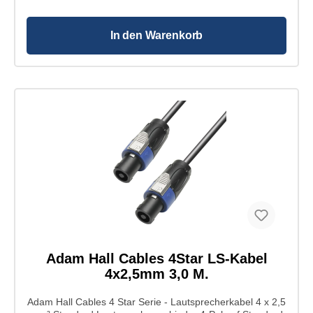
Gesamtdurchmesser: 11 mm Innenleiter Querschnitt:
2,5 mm² Innenleiter Material: Kupfer Innenleiter
Aufbau: 80 x 0,20 mm Anzahl Innenleiter: 4
In den Warenkorb
Leitungswiderstand: < 7 Ohm Kapazität: 170 pF/m
Mantel Material: PVC hohe Zuverlässigkeit durch
präzise Fertigung praktischer Schnappverschluss
Zugentlastung für Kabeldurchmesser von 5 bis 12 mm
Typ: Standard Lautsprecherverbinder Pole: 4
Ausführung: weiblich Kabeldurchmesser: 5 - 12 mm
Kontakte: versilbert Anschluss: Schraubklemmen bzw.
Lötkontakte Farbe: schwarz Gehäuse: Polyamid
Zugentlastung: Polyacetal Länge: 70,8 mm
Durchmesser: 26,1 mm
Adam Hall Cables 4Star LS-Kabel
4x2,5mm 3,0 M.
Adam Hall Cables 4 Star Serie - Lautsprecherkabel 4 x 2,5