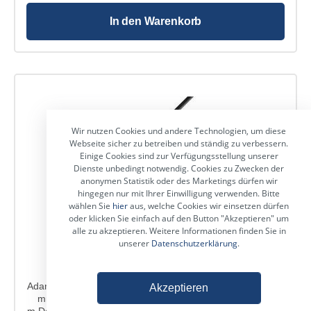
Gauge): 16 Leitermaterial: - Leiteraufbau: 84 x 0,15
mm Material Abschirmung: - Ausführung Abschirmung:
In den Warenkorb
- Leiterwiderstand: <13 Ohm/km Kapazität: < 150 pF/m
Mantelmaterial: PVC Modell Name: NL2FX
Hersteller: Neutrik Produktart: Speakon Stecker Typ:
gerade Polanzahl: 2 Geschlecht: weiblich
Kabeldurchmesser: 6 -10 mm Farbmarkierung:-
Kontakte: versilbert Anschlussart: Lötkontakt /
Schraubkontakt Farbe: grau / blau Gehäuse: Polyamid
Spannhülse: Polyamid Dimensions (L x Ø ): 68,8 x
Wir nutzen Cookies und andere Technologien, um diese
23,7 mm Modell Name: NL2FX Hersteller: Neutrik
Webseite sicher zu betreiben und ständig zu verbessern.
Produktart: Speakon Stecker Typ: gerade Polanzahl:
Einige Cookies sind zur Verfügungsstellung unserer
2 Geschlecht: weiblich Kabeldurchmesser: 6 -10 mm
Dienste unbedingt notwendig. Cookies zu Zwecken der
Farbmarkierung:- Kontakte: versilbert Anschlussart:
anonymen Statistik oder des Marketings dürfen wir
Lötkontakt / Schraubkontakt Farbe: grau / blau
hingegen nur mit Ihrer Einwilligung verwenden. Bitte
Gehäuse: Polyamid Spannhülse: Polyamid
wählen Sie
hier
aus, welche Cookies wir einsetzen dürfen
Dimensions (L x Ø ): 68,8 x 23,7 mm
oder klicken Sie einfach auf den Button "Akzeptieren" um
alle zu akzeptieren. Weitere Informationen finden Sie in
Adam Hall 3Star LS-Kabel
unserer
Datenschutzerklärung
.
6,3mm/6,3mm Klinke 10 M.
Adam Hall Cables 3 Star Serie - Lautsprecherkabel 2 x 1,5
Akzeptieren
mm² 6,3 mm Klinke mono auf 6,3 mm Klinke mono 10