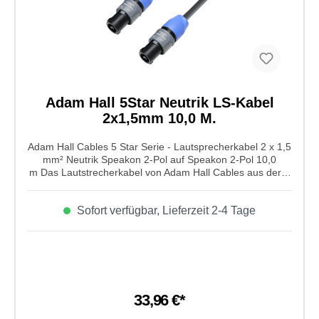
Durchmesser: 26,1 mm
Adam Hall 5Star Neutrik LS-Kabel
2x1,5mm 10,0 M.
Adam Hall Cables 5 Star Serie - Lautsprecherkabel 2 x 1,5
mm² Neutrik Speakon 2-Pol auf Speakon 2-Pol 10,0
m Das Lautstrecherkabel von Adam Hall Cables aus der 5
Star Serie ist ein 2 x 1,5 mm² Neutrik Speakon 2-Pol auf
Speakon 2-Pol mit einem Leiterquerschnitt 2 x 1,5 mm²
Sofort verfügbar, Lieferzeit 2-4 Tage
und einer Kabellänge von 10m. Es ist aus einem sehr
flexiblem, robustem und hochwertigem Kabelmaterial mit
NEUTRIK © NL 2 FX Speakonsteckern. Das Kabel ist sehr
gut geeignet als Patchkabel oder
Anschlusskabel.Eigenschaften von Adam Hall Cables 5
Star Serie - Lautsprecherkabel 2 x 1,5 mm² Neutrik
Speakon 2-Pol auf Speakon 2-Pol 10,0 m: Typ:
33,96 €*
Lautsprecherkabel Farbe: dunkelgrau
Gesamtdurchmesser: 6,8 mm +/-0,2 mm