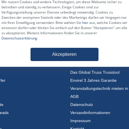
Wir nutzen Cookies und andere Technologien, um diese Webseite sicher zu
betreiben und ständig zu verbessern. Einige Cookies sind zur
Verfügungsstellung unserer Dienste unbedingt notwendig. Cookies zu
Zwecken der anonymen Statistik oder des Marketings dürfen wir hingegen nur
mit Ihrer Einwilligung verwenden. Bitte wählen Sie
hier
aus, welche Cookies wir
einsetzen dürfen oder klicken Sie einfach auf den Button "Akzeptieren" um alle
zu akzeptieren. Weitere Informationen finden Sie in unserer
Datenschutzerklärung
.
rien
Informationen
Akzeptieren
30 Tage Geld-zurück-Garantie
maschinen
Anfahrt und Öffnungszeiten
Das Global Truss Trusstool
fer
Envirel 3 Jahres Garantie
Veranstaltungstechnik mieten in
AGB
te
Datenschutz
eads
Versandinformationen
Impressum
e
Kontakt