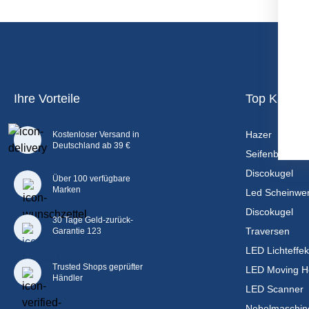
Ihre Vorteile
Top Katego
Hazer
Kostenloser Versand in
Deutschland ab 39 €
Seifenblasen
Discokugel
Über 100 verfügbare
Marken
Led Scheinwer
Discokugel
30 Tage Geld-zurück-
Traversen
Garantie 123
LED Lichteffek
Trusted Shops geprüfter
LED Moving H
Händler
LED Scanner
Nebelmaschin