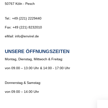
CD-Player
Teleskop Traversen-
Schutzhüllen für Boxen
Plattensp
Kabelbr
Transpo
50767 Köln - Pesch
Vorhangsystem
Frequenzweiche
Safety & Fangseile
Mikrofo
Rundschl
Tel.: +49 (221) 2229440
Fax: +49 (221) 8232010
Trägerklemme
Schäkel
eMail: info@envirel.de
Bühnenpodeste
Trennwä
UNSERE ÖFFNUNGSZEITEN
Montag, Dienstag, Mittwoch & Freitag:
Stretch Cover
von 09.00 – 13.00 Uhr & 14:00 - 17:00 Uhr
Donnerstag & Samstag:
von 09.00 – 14.00 Uhr