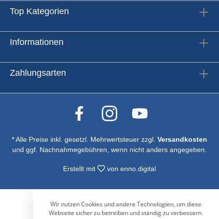
(Rückseite, vorübergehender Außeneinsatz)⦁
Mehrfachspannung: 100–240 V, 50/60 Hz⦁ Max.
Top Kategorien
Leistungsaufnahme: 180 W/Panel⦁ Durchschnittliche
Leistungsaufnahme: 60 W/Panel⦁ Betriebstemperatur: -10
bis +50 °C⦁ Betriebsfeuchtigkeit: 10 %–90 % (nicht
Informationen
kondensierend)⦁ Abmessungen: 500x100x500mm⦁
Gewicht: 9 kg
Zahlungsarten
* Alle Preise inkl. gesetzl. Mehrwertsteuer zzgl.
Versandkosten
und ggf. Nachnahmegebühren, wenn nicht anders angegeben.
Erstellt mit
von
enno.digital
Wir nutzen Cookies und andere Technologien, um diese
Webseite sicher zu betreiben und ständig zu verbessern.