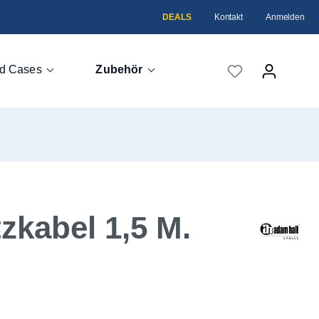
DEALS
Kontakt
Anmelden
d Cases
Zubehör
Case
kabel 1,5 M.
eme
head