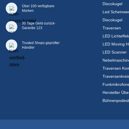
Discokugel
Über 100 verfügbare
Marken
Led Scheinwer
Discokugel
30 Tage Geld-zurück-
Traversen
Garantie 123
LED Lichteffek
Trusted Shops geprüfter
LED Moving H
Händler
LED Scanner
Nebelmaschin
Traversen Kom
Traversenkrei
Funkmikrofon
Hersteller Übe
Bühnenpodes