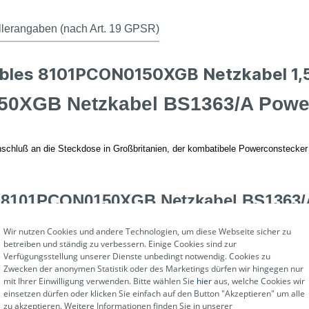
llerangaben (nach Art. 19 GPSR)
ables 8101PCON0150XGB Netzkabel 1,5
0XGB Netzkabel BS1363/A Power
luß an die Steckdose in Großbritanien, der kombatibele Powerconstecker 
s 8101PCON0150XGB Netzkabel BS1363/A
Wir nutzen Cookies und andere Technologien, um diese Webseite sicher zu
betreiben und ständig zu verbessern. Einige Cookies sind zur
Verfügungsstellung unserer Dienste unbedingt notwendig. Cookies zu
Zwecken der anonymen Statistik oder des Marketings dürfen wir hingegen nur
mit Ihrer Einwilligung verwenden. Bitte wählen Sie
hier
aus, welche Cookies wir
einsetzen dürfen oder klicken Sie einfach auf den Button "Akzeptieren" um alle
zu akzeptieren. Weitere Informationen finden Sie in unserer