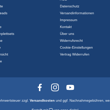
te
Datenschutz
eads
Versandinformationen
Impressum
e
Kontakt
plettsets
Über uns
se
Widerrufsrecht
e
Cookie-Einstellungen
rsicht
Vertrag Widerrufen
te
Mehrwertsteuer zzgl.
Versandkosten
und ggf. Nachnahmegebühren, wen
Erstellt mit
von
enno.digital