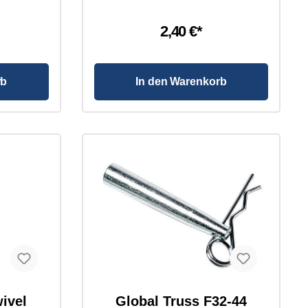
ität: 32-35
üft nach:
erial:
2,40 €*
eße: M8
 M10
ing,
: 30 mm
rb
In den Warenkorb
 kg
ivel
Global Truss F32-44