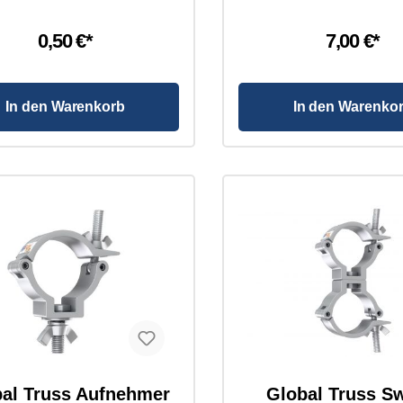
Farbe: Aluminium Kompatibil
mm TÜV-Zertifikat: Ja Gepr
DIN EN 13814:2004 Mat
0,50 €*
7,00 €*
Aluminium 6061 T6 Schli
Flügelmutter Abgang:
Flügelmutter, Sprengr
Unterlagsscheibe Breite
In den Warenkorb
In den Warenko
Zugbelastung: 75,00
al Truss Aufnehmer
Global Truss Sw