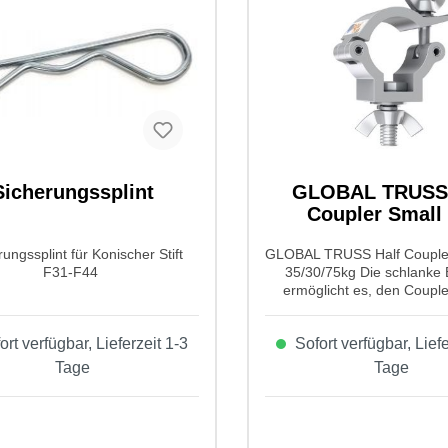
Sicherungssplint
GLOBAL TRUSS 
Coupler Small 
35/30/75kg
ungssplint für Konischer Stift
GLOBAL TRUSS Half Coupler
F31-F44
35/30/75kg Die schlanke
ermöglicht es, den Couple
jeder Stelle der Traverse a
Für kleinere und mittlere Ge
rt verfügbar, Lieferzeit 1-3
Sofort verfügbar, Liefe
die ideale Wahl. Er wurde sp
Traversen mit 32-35mm G
Tage
Tage
entwickelt. Eigenschaften 
TRUSS Half Coupler Sma
35/30/75kg: Produktart:
Trussaufnehmer Typ: Half