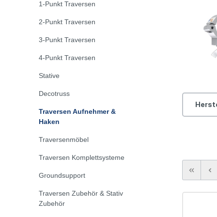
1-Punkt Traversen
CD-Player
Teleskop Traversen-
Schutzhüllen für Boxen
Plattensp
Kabelbr
Transpo
Vorhangsystem
2-Punkt Traversen
Frequenzweiche
Safety & Fangseile
Mikrofo
Rundschl
3-Punkt Traversen
4-Punkt Traversen
Trägerklemme
Schäkel
Stative
Decotruss
Bühnenpodeste
Trennwä
Herst
Traversen Aufnehmer &
Haken
Stretch Cover
Traversenmöbel
Traversen Komplettsysteme
Groundsupport
Traversen Zubehör & Stativ
Zubehör