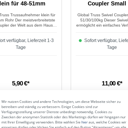
lein für 48-51mm
Coupler Small 
51/30/100kg
Truss Trussaufnehmer klein für
Global Truss Swivel Coupler
m Rohr Der meistverbreitetste
51/30/100kg Dieser Swive
oupler der Welt aus dem Hause
ermöglicht ein einfaches Ve
 Truss; Millionenfach bewährt
Rundrohren mit einer ma
on keiner Veranstaltung mehr
Zugbelastung vo
rt verfügbar, Lieferzeit 1-3
Sofort verfügbar, Liefe
enken. Die schlanke Bauform
100kg. Eigenschaften von G
licht es, den Coupler an fast
Swivel Coupler Small 48-51
Tage
Tage
elle der Traverse zubringen. Für
Produktart: Trussaufnehmer 
e und mittlere Geräte ist er die
Coupler Farbe: Alumi
 Wahl. Eigenschafte von Global
Kompatibilität: 48-51 mm TÜV
 Trussaufnehmer klein für 48-
Ja Geprüft nach: DIN EN 1
51mm Rohr: Produkart:
Material: Aluminium 6061 T
aufnehmer Typ: für 48-51mm
M8 Flügelmutter Abgang: 
versen Breite: 30mm Max.
für 48-51mm, drehbar gekop
5,90 €*
11,00 €*
: 100kg, Max. Scherlast:
Bolzen Breite: 30 mm Zugb
kg Verschlußschraube M8
100,00 kg
mutter M10 Geräteschraube mit
Wir nutzen Cookies und andere Technologien, um diese Webseite sicher zu
ügelmutter Sprengring und
In den Warenkorb
In den Warenko
betreiben und ständig zu verbessern. Einige Cookies sind zur
erlagschreibe TÜV geprüft
Verfügungsstellung unserer Dienste unbedingt notwendig. Cookies zu
astung nach BGV C1: 100kg
Zwecken der anonymen Statistik oder des Marketings dürfen wir hingegen nur
aft: 14,57kN Aluminium 6061 T6
mit Ihrer Einwilligung verwenden. Bitte wählen Sie
hier
aus, welche Cookies wir
ft nach DIN EN 13814:2004
einsetzen dürfen oder klicken Sie einfach auf den Button "Akzeptieren" um alle