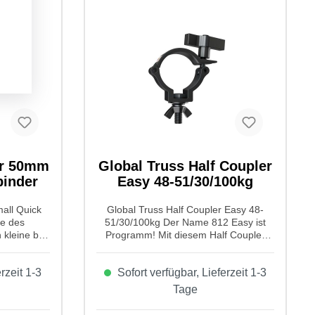
ür 50mm
Global Truss Half Coupler
binder
Easy 48-51/30/100kg
all Quick
Global Truss Half Coupler Easy 48-
fe des
51/30/100kg Der Name 812 Easy ist
kleine bis
Programm! Mit diesem Half Coupler
nell und
montieren Sie dank der großen
. Durch
Flügelmutter Ihre Geräte locker und
rzeit 1-3
Sofort verfügbar, Lieferzeit 1-3
els kann
leicht. Eigenschaften von Global Truss
e ausgeübt
Half Coupler Easy 48-51/30/100kg:
Tage
legen des
Produktart: Trussaufnehmer Typ:
n
Coupler Farbe: Schwarz Kompatibilität: