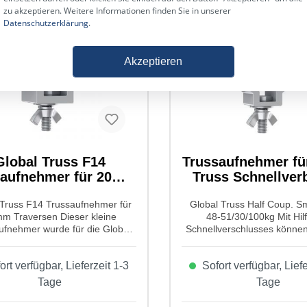
zu akzeptieren. Weitere Informationen finden Sie in unserer
Datenschutzerklärung
.
Akzeptieren
Global Truss F14
Trussaufnehmer f
saufnehmer für 20mm
Truss Schnellver
Traversen
 Truss F14 Trussaufnehmer für
Global Truss Half Coup. Sm
m Traversen Dieser kleine
48-51/30/100kg Mit Hil
ufnehmer wurde für die Global
Schnellverschlusses können 
ss F14 und M14 Traversen
mittlere Geräte sehr sch
gestellt. Er kann an 20mm
bequem befestigt werden
rt verfügbar, Lieferzeit 1-3
Sofort verfügbar, Liefe
rchmesser Traversen montiert
Drehen des Verschlussbüg
rden und man kann dann
mehr Kraft auf die Travers
Tage
Tage
erfer bis zu einem Gewicht von
werden. Ein einfaches Um
eran hängen. Eigenschafte von
Bügels schließt de