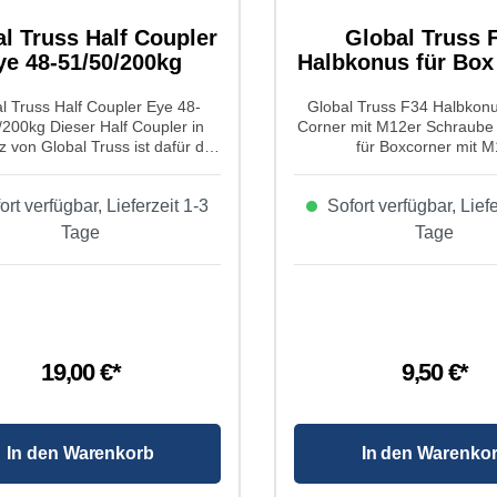
l Truss Half Coupler
Global Truss 
ye 48-51/50/200kg
Halbkonus für Box
mit M12
l Truss Half Coupler Eye 48-
Global Truss F34 Halbkonu
/200kg Dieser Half Coupler in
Corner mit M12er Schraube
 von Global Truss ist dafür da
für Boxcorner mit 
n hier Traversen mit abhängen
Gewinde. Eigenschaften v
an der Decke, an die Ringöse
Truss F34 Halbkonus für B
rt verfügbar, Lieferzeit 1-3
Sofort verfügbar, Liefe
ann ein Schäkel/Sicherungsseil
mit M12er Schraube: Produktart:
ne Kette und wird dann mit der
Halbkonus Typ: Traverse Ko
Tage
Tage
verbunden. Natürlich geht es
den F34 Box Cornern mit M
nders rum, wenn wann an der
Gewicht: 0,2kg
se etwas nach unten anbringen
e. Eigenschaften von Global
russ Half Coupler Eye 48-
/50/200kg: Produktart:
ufnehmer Farbe: Aluminium für
19,00 €*
9,50 €*
rsen von 48-51mm Belastung
V C1: 100kg Geprüft nach DIN:
-1:1980, A1:2002 DIN41135-
, DIN V4113-3:1999 Verschluß:
In den Warenkorb
In den Warenko
 Flügelmutter Abgang: M10
e Breite: 50mm Zugbelastung: