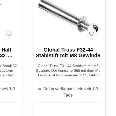
Half
Global Truss F32-44
32-
Stahlstift mit M8 Gewinde
 Small 32-
Global Truss F31-44 Stahlstift mit M8
 Bauform
Gewinde Der konische Stift mit dem M8
r an fast
Gwinde ist für Traversen: F44, F44P,
nzubringen.
F34, F34P, F24, F43, F33, M25AS,
räte ist er
F23, F42, F32 und F31
rzeit 1-3
Sofort verfügbar, Lieferzeit 1-3
eziell für
geeignet. Eigenschaften von Global
urtrohr
Truss F31-44 Stahlstift mit M8
Tage
von GLOBAL
Gewinde: Produktart: Stahlstift Typ:
ll 32-
zum verschrauben
 Coupler