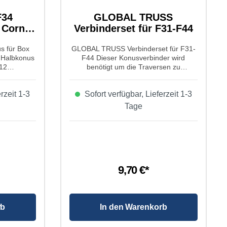
F34
GLOBAL TRUSS
 Corner
Verbinderset für F31-F44
s für Box
GLOBAL TRUSS Verbinderset für F31-
 Halbkonus
F44 Dieser Konusverbinder wird
M12
benötigt um die Traversen zu
on Global
verbinden. Eigenschaften von GLOBAL
ox Corner
TRUSS Verbinderset für F31-F44:
rzeit 1-3
Sofort verfügbar, Lieferzeit 1-3
Produktart: Konusverbinder Typ:
mpatibel zu
Traverse
Tage
12 Gewinde
9,70 €*
rb
In den Warenkorb