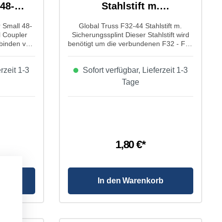
48-
Stahlstift m.
Sicherungssplint
 Small 48-
Global Truss F32-44 Stahlstift m.
l Coupler
Sicherungssplint Dieser Stahlstift wird
rbinden von
benötigt um die verbundenen F32 - F44
ximalen
Traversen mit dem Konusverbinder zu
n
sichern, damit sie nicht mehr
rzeit 1-3
Sofort verfügbar, Lieferzeit 1-3
lobal Truss
auseinander gehen. Eigenschaften von
/30/100kg:
Global Truss F32-44 Stahlstift m.
Tage
Typ: Swivel
Sicherungssplint: Produktart:
nium
Sicherungsbolzen Typ: Traverse
-Zertifikat:
3814:2004
6 Schließe:
Aufnehmer
pelt durch
1,80 €*
elastung:
rb
In den Warenkorb