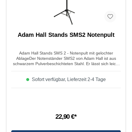
Adam Hall Stands SMS2 Notenpult
Adam Hall Stands SMS 2 - Notenpult mit gelochter
AblageDer Notenständer SMS2 von Adam Hall ist aus
schwarzem Pulverbeschichteten Stahl. Er lässt sich leicht
in der Höhe und in der Neigung individuell verstellen. Die
gelochte Ablage lässt sich einfach abnehmen so das man
Sofort verfügbar, Lieferzeit 2-4 Tage
das Stativ auf eine geringe Größe zusammenklappen
kann. Eigenschaften von Adam Hall Stands SMS 2 -
Notenpult mit gelochter Ablage: Produktart: Notenpult mit
gelochter Ablage Typ: Stahlkonstruktion Robuste schwarze
Pulverbeschichtung Ablage 47,5cm breit Höhe von 52-
97cm verstellbar (Unterkante Ablage) Nur 60cm
Transportlänge Gewicht: 2,6kg
22,90 €*