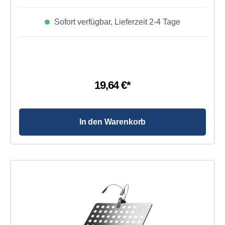
sehr leicht verstauen lässt z. B. in Instrumentenkoffer oder
ähnliches.Er kann in der Höhe variabel von 74cm bis zu
Sofort verfügbar, Lieferzeit 2-4 Tage
138 cm verstellt werden und hat eine Notenauflage fläche
von 46,5 cm x23 cm.Eigenschaften von Adam Hall Stands
SMS 11 - Notenpult: Produktart: Notenständer Material:
Stahl Farbe: schwarz Höhe: 74-138cm Notenauflage:
465x230mm Inklusive Transporttasche Gewicht: 1,7kg
19,64 €*
In den Warenkorb