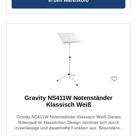
Neue Spannmanschetten zur schnellen, bequemen
In den Warenkorb
Höhenverstellung Sichere Neigungseinstellung der
Notenstütze Anleitung zum Zusammenklappen auf der
Notenstütze Inkl. Neopren-Tragetasche Material: Ständer
Stahl Oberfläche Ständer: pulverbeschichtet Farbe
Ständer: schwarz Material Ablage: Stahl Oberfläche
Ablage: pulverbeschichtet Farbe Ablage: schwarz
Breite Ablage: 465 mm Höhe Ablage: 235 mm Höhe
min.: 670 mm Höhe max.: 1385 mm Gewicht: 1,2 kg
Gravity NS411W Notenständer
Klassisch Weiß
Gravity NS411W Notenständer Klassisch Weiß Dieses
Notenpult im klassischen Design zeichnet sich durch
zuverlässige und dauerhafte Funktion aus. Besonderes
Augenmerk wurde auf die Konstruktion der Glocke, der