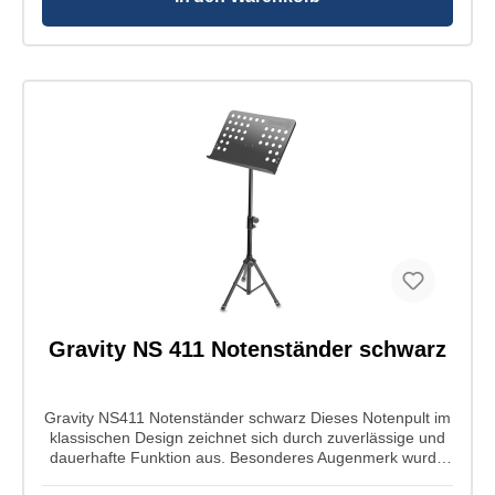
Material Arm und Klammer: Polyamid Armlänge: 110mm
Gelenkverstellung: Flügelschraube Gelenkrotation: 360
Grad Gelenk Neigung: 180 Grad Geeignet für Montage
an: Mikrofonständer Geeignet für Rohrdurchmesser (mm):
15-35mm Gewicht: 0,6kg
Gravity NS 411 Notenständer schwarz
Gravity NS411 Notenständer schwarz Dieses Notenpult im
klassischen Design zeichnet sich durch zuverlässige und
dauerhafte Funktion aus. Besonderes Augenmerk wurde
auf die Konstruktion der Glocke, der Höhenverstellung und