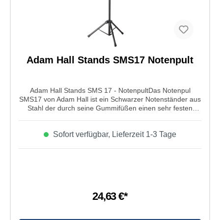
Adam Hall Stands SMS17 Notenpult
Adam Hall Stands SMS 17 - NotenpultDas Notenpul
SMS17 von Adam Hall ist ein Schwarzer Notenständer aus
Stahl der durch seine Gummifüßen einen sehr festen
Stand hat. Die Große Ablagefläche von 47x34 cm bietet
ausreichend Platz für Noten- und Liederheften. Die Höhe
Sofort verfügbar, Lieferzeit 1-3 Tage
lässt sich individuell von 70 cm bis 120 cm
verstellen.Eigenschaften von Adam Hall Stands SMS 17 -
Notenpult: Produktart: Notenständer Farbe: schwarz
Ablageplatzte: Stahl Größe Ablageplatte: 47x34cm Höhe:
70-120cm (Unterkante Platte) Gewicht: 2,8kg
24,63 €*