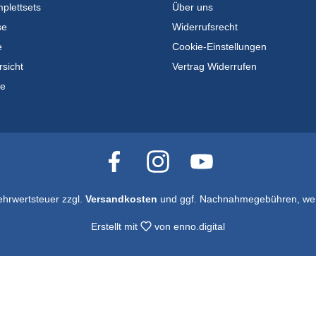
plettsets
Über uns
se
Widerrufsrecht
e
Cookie-Einstellungen
rsicht
Vertrag Widerrufen
te
Mehrwertsteuer zzgl.
Versandkosten
und ggf. Nachnahmegebühren, wen
Erstellt mit
von
enno.digital