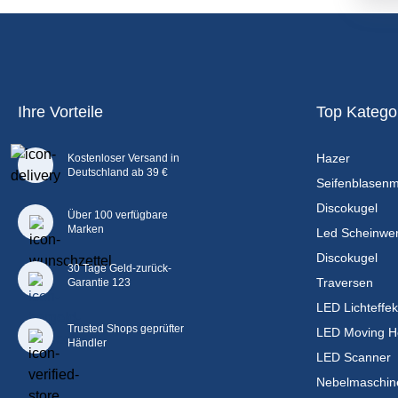
Ihre Vorteile
Top Katego
Hazer
Kostenloser Versand in
Deutschland ab 39 €
Seifenblasen
Discokugel
Über 100 verfügbare
Marken
Led Scheinwer
Discokugel
30 Tage Geld-zurück-
Traversen
Garantie 123
LED Lichteffek
Trusted Shops geprüfter
LED Moving H
Händler
LED Scanner
Nebelmaschin