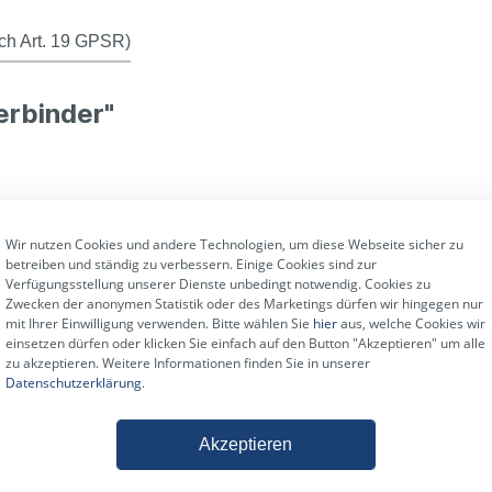
ch Art. 19 GPSR)
erbinder"
gewicht und Transportvolumen von anderen drei Punkt Systemen. Die einzelne
denbau, Veranstaltungstechnik sowie in Festinstallationen.
Wir nutzen Cookies und andere Technologien, um diese Webseite sicher zu
betreiben und ständig zu verbessern. Einige Cookies sind zur
Verfügungsstellung unserer Dienste unbedingt notwendig. Cookies zu
Zwecken der anonymen Statistik oder des Marketings dürfen wir hingegen nur
mit Ihrer Einwilligung verwenden. Bitte wählen Sie
hier
aus, welche Cookies wir
einsetzen dürfen oder klicken Sie einfach auf den Button "Akzeptieren" um alle
zu akzeptieren. Weitere Informationen finden Sie in unserer
Datenschutzerklärung
.
Akzeptieren