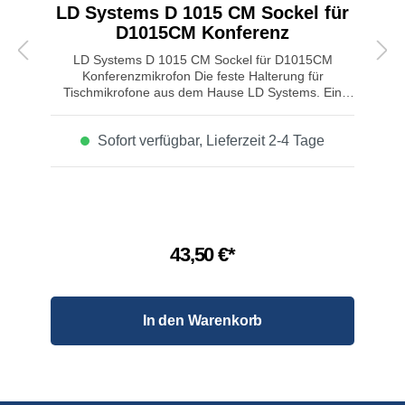
LD Systems D 1015 CM Sockel für
D1015CM Konferenz
LD Systems D 1015 CM Sockel für D1015CM
Konferenzmikrofon Die feste Halterung für
Tischmikrofone aus dem Hause LD Systems. Ein
Metallfuß D1015CMB sorgt für eine feste Haltung
des Schwanenhals-Mikrofons und bietet einen
Sofort verfügbar, Lieferzeit 2-4 Tage
weiblich 3-poligen XLR-Anschluss auf der Oberseite,
sowie einen 3-poligen XLR-Stecker auf der
Rückseite. Eigenschaften LD Systems D 1015 CM
Sockel für D1015CM Konferenzmikrofon: Gewicht:
0,964 kg On/Off Schalter Eingang: XLR 3-polig
Ausgang: ALR 3-polig
43,50 €*
In den Warenkorb