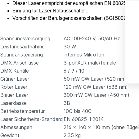
Dieser Laser entspricht der europäischen EN 60825-1:201
Eingang für Laser Notausschalter.
Vorschriften der Berufsgenossenschaften (BGI 5007) bea
Spannungsversorgung
AC 100-240 V, 50/60 Hz
Leistungsaufnahme
30 W
Soundansteuerung
internes Mikrofon
DMX Anschlüsse
3-pol XLR male/female
DMX Kanäle
6 / 9 / 10
Grüner Laser
50 mW CW Laser (520 nm)
Roter Laser
120 mW CW Laser (638 nm)
Blauer Laser
300 mW CW Laser (450 nm)
Laserklasse
3B
Betriebstemperatur
10C bis 40C
Laser Sicherheits-Standard
EN 60825-1:2014
Abmessungen
216 x 140 x 110 mm (ohne Bügel
Gewicht
2,35 kg