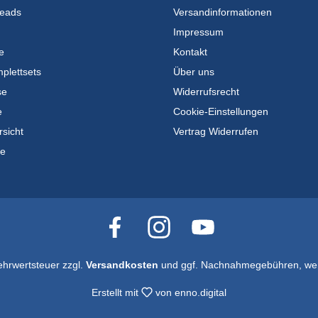
eads
Versandinformationen
Impressum
e
Kontakt
plettsets
Über uns
se
Widerrufsrecht
e
Cookie-Einstellungen
rsicht
Vertrag Widerrufen
te
Mehrwertsteuer zzgl.
Versandkosten
und ggf. Nachnahmegebühren, wen
Erstellt mit
von
enno.digital