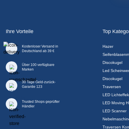
Ihre Vorteile
Top Katego
Hazer
Kostenloser Versand in
Deutschland ab 39 €
Seifenblasen
Discokugel
Über 100 verfügbare
Marken
Led Scheinwer
Discokugel
30 Tage Geld-zurück-
Traversen
Garantie 123
LED Lichteffek
Trusted Shops geprüfter
LED Moving H
Händler
LED Scanner
Nebelmaschin
Traversen Kom