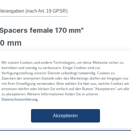
llerangaben (nach Art. 19 GPSR)
 Spacers female 170 mm"
170 mm
eignet. Einfach mit der Traverse verbinden und schon haben sie ein paar Zen
Wir nutzen Cookies und andere Technologien, um diese Webseite sicher zu
betreiben und ständig zu verbessern. Einige Cookies sind zur
Verfügungsstellung unserer Dienste unbedingt notwendig. Cookies zu
cers female 170 mm:
Zwecken der anonymen Statistik oder des Marketings dürfen wir hingegen nur
mit Ihrer Einwilligung verwenden. Bitte wählen Sie
hier
aus, welche Cookies wir
einsetzen dürfen oder klicken Sie einfach auf den Button "Akzeptieren" um alle
zu akzeptieren. Weitere Informationen finden Sie in unserer
Datenschutzerklärung
.
Akzeptieren