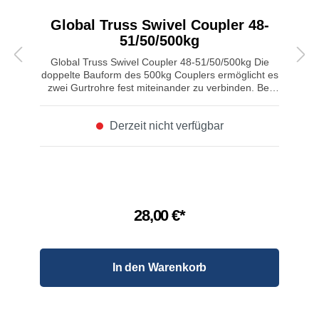
Global Truss Swivel Coupler 48-
51/50/500kg
Global Truss Swivel Coupler 48-51/50/500kg Die
doppelte Bauform des 500kg Couplers ermöglicht es
zwei Gurtrohre fest miteinander zu verbinden. Bei
diesem Coupler ist das mittlere Gelenk drehbar und
jeder Winkel ist realisierbar. Eigenschaften von
Derzeit nicht verfügbar
Global Truss Swivel Coupler 48-51/50/500kg:
Produktart: Trussaufnehmer Typ: Swivel Coupler
Farbe: Aluminium Kompatibilität: 48-51 mm TÜV-
Zertifikat: Ja Geprüft nach: DIN EN 13814:2004
Material: Aluminium 6061 T6 Schließe: M12
Flügelmutter Abgang: Aufnehmer für 48-51mm,
drehbar gekoppelt durch Bolzen Breite: 50 mm
28,00 €*
Zugbelastung: 500,00 kg
In den Warenkorb