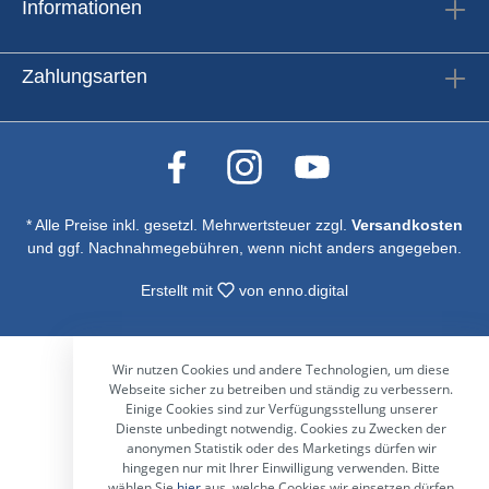
Informationen
Zahlungsarten
* Alle Preise inkl. gesetzl. Mehrwertsteuer zzgl.
Versandkosten
und ggf. Nachnahmegebühren, wenn nicht anders angegeben.
Erstellt mit
von
enno.digital
Wir nutzen Cookies und andere Technologien, um diese
Webseite sicher zu betreiben und ständig zu verbessern.
Einige Cookies sind zur Verfügungsstellung unserer
Dienste unbedingt notwendig. Cookies zu Zwecken der
anonymen Statistik oder des Marketings dürfen wir
hingegen nur mit Ihrer Einwilligung verwenden. Bitte
wählen Sie
hier
aus, welche Cookies wir einsetzen dürfen