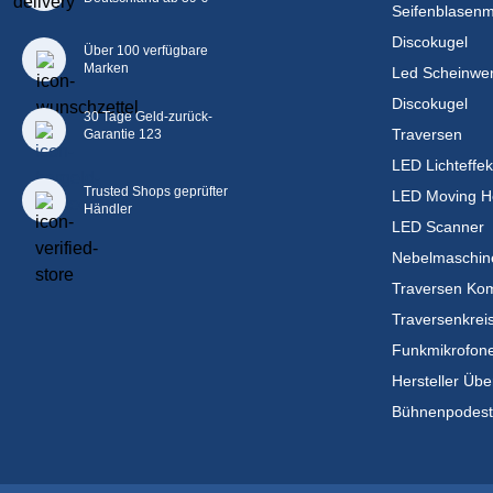
Seifenblasen
Discokugel
Über 100 verfügbare
Marken
Led Scheinwer
Discokugel
30 Tage Geld-zurück-
Traversen
Garantie 123
LED Lichteffek
Trusted Shops geprüfter
LED Moving H
Händler
LED Scanner
Nebelmaschin
Traversen Kom
Traversenkrei
Funkmikrofon
Hersteller Übe
Bühnenpodes