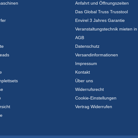
maschinen
Anfahrt und Öffnungszeiten
Das Global Truss Trusstool
fer
Envirel 3 Jahres Garantie
Veranstaltungstechnik mieten in
AGB
te
Datenschutz
eads
Versandinformationen
Impressum
e
Kontakt
plettsets
Über uns
se
Widerrufsrecht
e
Cookie-Einstellungen
rsicht
Vertrag Widerrufen
te