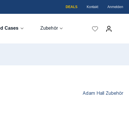
DEALS
Kontakt
Anmelden
nd Cases
Zubehör
Case
Adam Hall Zubehör
eme
head