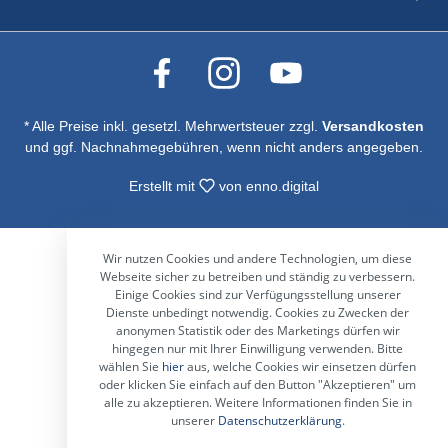
* Alle Preise inkl. gesetzl. Mehrwertsteuer zzgl.
Versandkosten
und ggf. Nachnahmegebühren, wenn nicht anders angegeben.
Erstellt mit
von
enno.digital
Wir nutzen Cookies und andere Technologien, um diese
Webseite sicher zu betreiben und ständig zu verbessern.
Einige Cookies sind zur Verfügungsstellung unserer
Dienste unbedingt notwendig. Cookies zu Zwecken der
anonymen Statistik oder des Marketings dürfen wir
hingegen nur mit Ihrer Einwilligung verwenden. Bitte
wählen Sie
hier
aus, welche Cookies wir einsetzen dürfen
oder klicken Sie einfach auf den Button "Akzeptieren" um
alle zu akzeptieren. Weitere Informationen finden Sie in
unserer
Datenschutzerklärung
.