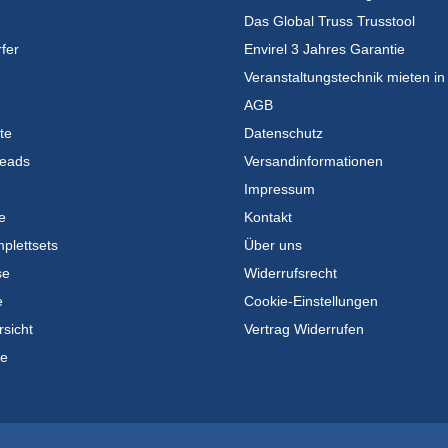
Das Global Truss Trusstool
fer
Envirel 3 Jahres Garantie
Veranstaltungstechnik mieten in
AGB
te
Datenschutz
eads
Versandinformationen
Impressum
e
Kontakt
plettsets
Über uns
se
Widerrufsrecht
e
Cookie-Einstellungen
rsicht
Vertrag Widerrufen
te