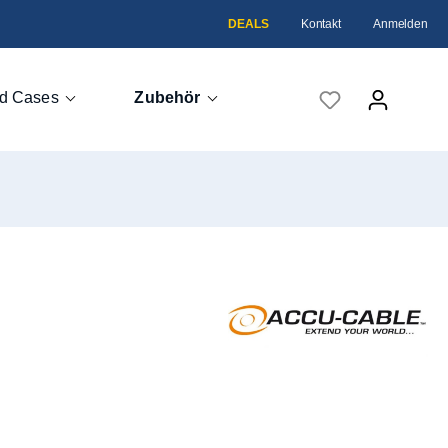
DEALS
Kontakt
Anmelden
d Cases
Zubehör
Case
eme
head