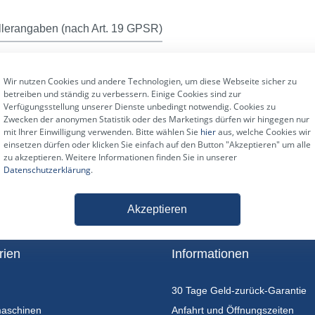
llerangaben (nach Art. 19 GPSR)
AC-J6S/10"
Wir nutzen Cookies und andere Technologien, um diese Webseite sicher zu
betreiben und ständig zu verbessern. Einige Cookies sind zur
Verfügungsstellung unserer Dienste unbedingt notwendig. Cookies zu
Zwecken der anonymen Statistik oder des Marketings dürfen wir hingegen nur
mit Ihrer Einwilligung verwenden. Bitte wählen Sie
hier
aus, welche Cookies wir
einsetzen dürfen oder klicken Sie einfach auf den Button "Akzeptieren" um alle
zu akzeptieren. Weitere Informationen finden Sie in unserer
Datenschutzerklärung
.
Akzeptieren
rien
Informationen
30 Tage Geld-zurück-Garantie
maschinen
Anfahrt und Öffnungszeiten