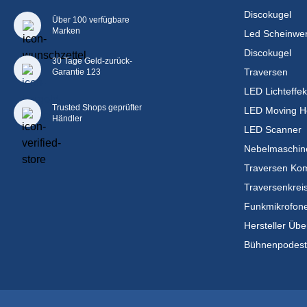
Discokugel
Über 100 verfügbare
Marken
Led Scheinwer
Discokugel
30 Tage Geld-zurück-
Traversen
Garantie 123
LED Lichteffek
Trusted Shops geprüfter
LED Moving H
Händler
LED Scanner
Nebelmaschin
Traversen Kom
Traversenkrei
Funkmikrofon
Hersteller Übe
Bühnenpodes