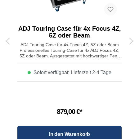
ADJ Touring Case für 4x Focus 4Z,
5Z oder Beam
ADJ Touring Case für 4x Focus 4Z, 5Z oder Beam
Professionelles Touring-Case für 4x ADJ Focus 4Z,
5Z oder Beam. Ausgestattet mit hochwertiger Penn
Elcom HD-Hardware für maximale Stabilität und
Langlebigkeit; ideal für den sicheren Transport im
Sofort verfügbar, Lieferzeit 2-4 Tage
anspruchsvollen Touralltag. Eigenschaften von ADJ
Touring Case für 4x Focus 4Z, 5Z oder Beam: ⦁
Produktart: Transportcase⦁ Typ: für 4x ADJ Focus
4Z, 5Z oder Beam⦁ Penn Elcom HD-Hardware, inkl.
Rollen⦁ 4 Griffe⦁ 9 mm Sperrholz⦁ 4 Rollen davon 2
gebremst⦁ 2 Butterfly Verschlüsse⦁ Zubehörfach⦁
Maße ohne Rollen: 840x600x531mm⦁ Maße mit
879,00 €*
Rollen: 840x600x680mm⦁ Gewicht: 33,4kg
In den Warenkorb